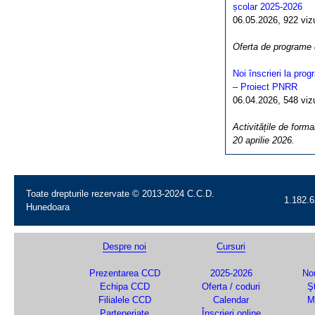
școlar 2025-2026
06.05.2026, 922 vizua
Oferta de programe
Noi înscrieri la pro
– Proiect PNRR
06.04.2026, 548 vizua
Activitățile de forma
20 aprilie 2026.
Toate drepturile rezervate © 2013-2024 C.C.D.
1.182.6
Hunedoara
Despre noi
Cursuri
Prezentarea CCD
2025-2026
Nou
Echipa CCD
Oferta / coduri
Şt
Filialele CCD
Calendar
M
Parteneriate
Înscrieri online