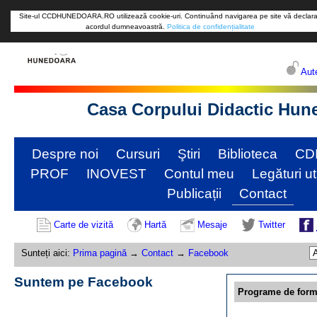
Site-ul CCDHUNEDOARA.RO utilizează cookie-uri. Continuând navigarea pe site vă declara
acordul dumneavoastră.
Politica de confidențialitate
Aute
Casa Corpului Didactic Hun
Despre noi
Cursuri
Ştiri
Biblioteca
CD
PROF
INOVEST
Contul meu
Legături ut
Publicații
Contact
Carte de vizită
Hartă
Mesaje
Twitter
Sunteți aici:
Prima pagină
→
Contact
→
Facebook
Suntem pe Facebook
Programe de form