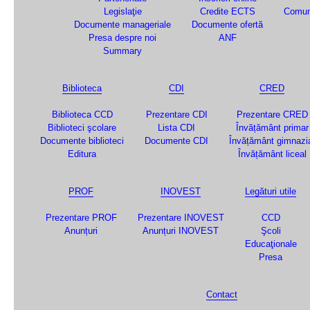
Legislaţie
Credite ECTS
Comun
Documente manageriale
Documente ofertă
Presa despre noi
ANF
Summary
Biblioteca
CDI
CRED
Biblioteca CCD
Prezentare CDI
Prezentare CRED
Biblioteci şcolare
Lista CDI
Învățământ primar
Documente biblioteci
Documente CDI
Învățământ gimnazi
Editura
Învățământ liceal
PROF
INOVEST
Legături utile
Prezentare PROF
Prezentare INOVEST
CCD
Anunțuri
Anunțuri INOVEST
Şcoli
Educaţionale
Presa
Contact