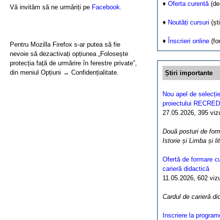
♦
Oferta curentă
(de
Vă invităm să ne urmăriți pe
Facebook
.
♦
Noutăți cursuri
(ști
♦
Înscrieri online
(fo
Pentru Mozilla Firefox s-ar putea să fie
nevoie să dezactivați opțiunea „Folosește
protecția față de urmărire în ferestre private”,
din meniul Opțiuni → Confidențialitate.
Știri importante
Nou apel de selecție
proiectului RECRED
27.05.2026, 395 vizua
Două posturi de form
Istorie și Limba și l
Ofertă de formare cu
carieră didactică
11.05.2026, 602 vizua
Cardul de carieră di
Inscriere la program