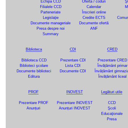
Echipa CCD
Oferta / coduri
Şt
Filialele CCD
Calendar
M
Parteneriate
Înscrieri online
Legislaţie
Credite ECTS
Comun
Documente manageriale
Documente ofertă
Presa despre noi
ANF
Summary
Biblioteca
CDI
CRED
Biblioteca CCD
Prezentare CDI
Prezentare CRED
Biblioteci şcolare
Lista CDI
Învățământ primar
Documente biblioteci
Documente CDI
Învățământ gimnazi
Editura
Învățământ liceal
PROF
INOVEST
Legături utile
Prezentare PROF
Prezentare INOVEST
CCD
Anunțuri
Anunțuri INOVEST
Şcoli
Educaţionale
Presa