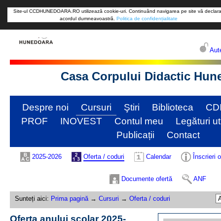
Site-ul CCDHUNEDOARA.RO utilizează cookie-uri. Continuând navigarea pe site vă declara
acordul dumneavoastră.
Politica de confidențialitate
Aute
Casa Corpului Didactic Hun
Despre noi
Cursuri
Ştiri
Biblioteca
CD
PROF
INOVEST
Contul meu
Legături ut
Publicații
Contact
2025-2026
Oferta / coduri
Calendar
Înscrieri 
Documente ofertă
ANF
Sunteți aici:
Prima pagină
→
Cursuri
→
Oferta / coduri
Oferta anului școlar 2025-