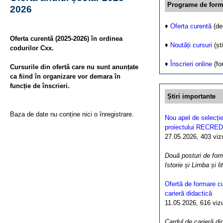
Programe de form
2026
♦
Oferta curentă
(de
Oferta curentă (2025-2026) în ordinea
♦
Noutăți cursuri
(ști
codurilor Cxx.
♦
Înscrieri online
(fo
Cursurile din ofertă care nu sunt anunțate
ca fiind în organizare vor demara în
funcție de înscrieri.
Știri importante
Baza de date nu conține nici o înregistrare.
Nou apel de selecție
proiectului RECRED
27.05.2026, 403 vizua
Două posturi de form
Istorie și Limba și l
Ofertă de formare cu
carieră didactică
11.05.2026, 616 vizua
Cardul de carieră di