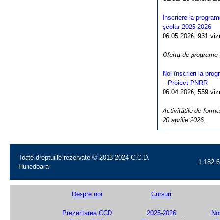
Inscriere la program
școlar 2025-2026
06.05.2026, 931 vizua
Oferta de programe
Noi înscrieri la pro
– Proiect PNRR
06.04.2026, 559 vizua
Activitățile de forma
20 aprilie 2026.
Toate drepturile rezervate © 2013-2024 C.C.D.
1.182.6
Hunedoara
Despre noi
Cursuri
Prezentarea CCD
2025-2026
Nou