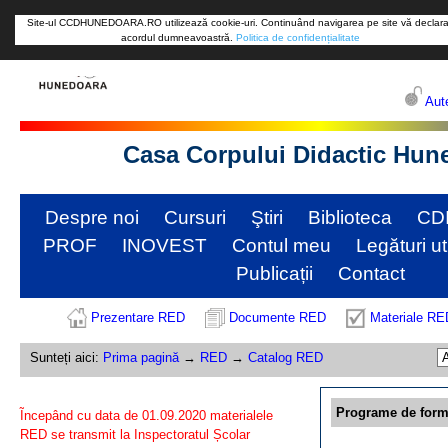
Site-ul CCDHUNEDOARA.RO utilizează cookie-uri. Continuând navigarea pe site vă declara
acordul dumneavoastră.
Politica de confidențialitate
Aute
Casa Corpului Didactic Hun
Despre noi
Cursuri
Ştiri
Biblioteca
CD
PROF
INOVEST
Contul meu
Legături ut
Publicații
Contact
Prezentare RED
Documente RED
Materiale RE
Sunteți aici:
Prima pagină
→
RED
→
Catalog RED
Programe de form
Ĩncepând cu data de 01.09.2020 materialele
RED se transmit la Inspectoratul Școlar