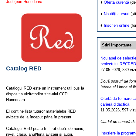
Județean Hunedoara.
♦
Oferta curentă
(de
♦
Noutăți cursuri
(ști
♦
Înscrieri online
(fo
Știri importante
Nou apel de selecție
proiectului RECRED
Catalog RED
27.05.2026, 389 vizua
Două posturi de form
Istorie și Limba și l
Catalogul RED este un instrument util pus la
dispoziția vizitatorilor site-ului CCD
Ofertă de formare cu
Hunedoara.
carieră didactică
11.05.2026, 597 vizua
El conține lista tuturor materialelor RED
avizate de la început până în prezent.
Cardul de carieră di
Catalogul RED poate fi filtrat după: domeniu,
Inscriere la program
nivel, clasă, anul/luna avizării și autor.