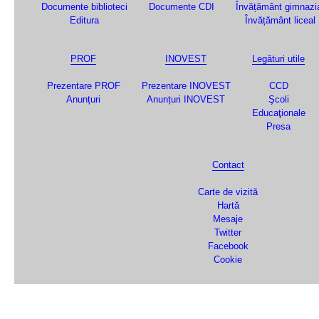
Documente biblioteci
Documente CDI
Învățământ gimnazi
Editura
Învățământ liceal
PROF
INOVEST
Legături utile
Prezentare PROF
Prezentare INOVEST
CCD
Anunțuri
Anunțuri INOVEST
Şcoli
Educaţionale
Presa
Contact
Carte de vizită
Hartă
Mesaje
Twitter
Facebook
Cookie