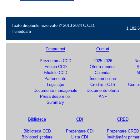
Toate drepturile rezervate © 2013-2024 C.C.D.
1.182.6
Hunedoara
Despre noi
Cursuri
Prezentarea CCD
2025-2026
Nou
Echipa CCD
Oferta / coduri
Şt
Filialele CCD
Calendar
M
Parteneriate
Înscrieri online
Legislaţie
Credite ECTS
Comun
Documente manageriale
Documente ofertă
Presa despre noi
ANF
Summary
Biblioteca
CDI
CRED
Biblioteca CCD
Prezentare CDI
Prezentare CRED
Biblioteci şcolare
Lista CDI
Învățământ primar