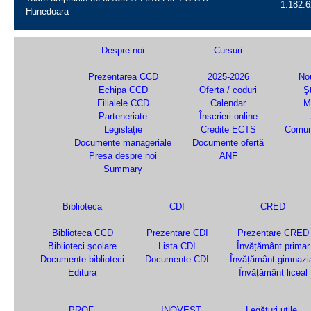
1.182.6
Hunedoara
Despre noi
Cursuri
Prezentarea CCD
2025-2026
Nou
Echipa CCD
Oferta / coduri
Şt
Filialele CCD
Calendar
M
Parteneriate
Înscrieri online
Legislaţie
Credite ECTS
Comun
Documente manageriale
Documente ofertă
Presa despre noi
ANF
Summary
Biblioteca
CDI
CRED
Biblioteca CCD
Prezentare CDI
Prezentare CRED
Biblioteci şcolare
Lista CDI
Învățământ primar
Documente biblioteci
Documente CDI
Învățământ gimnazi
Editura
Învățământ liceal
PROF
INOVEST
Legături utile