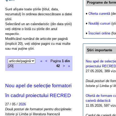
Programe de form
Sunt afișate toate știrile (titlul, data,
♦
Oferta curentă
(de
rezumatul) în ordinea descrescătoare a datei
știrii.
♦
Noutăți cursuri
(ști
Selectând un an calendaristic (din data știrii)
veți obține o listă cu știrile din anul
♦
Înscrieri online
(fo
respectiv.
Modificând numărul de articole per pagină
(implicit 20), veți obține pagini cu mai multe
sau mai puține știri.
Știri importante
«
<
Pagina
1 din
Nou apel de selecție
[20]
42
>
»
proiectului RECRED
27.05.2026, 389 vizua
Două posturi de form
Nou apel de selecție formatori
Istorie și Limba și l
în cadrul proiectului RECRED
Ofertă de formare cu
carieră didactică
27 / 05 /
2026
11.05.2026, 597 vizua
Două posturi de formatori pentru disciplinele:
Istorie și Limba și literatura franceză
Cardul de carieră di