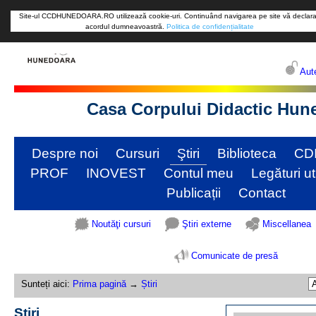
Site-ul CCDHUNEDOARA.RO utilizează cookie-uri. Continuând navigarea pe site vă declara
acordul dumneavoastră.
Politica de confidențialitate
Aute
Casa Corpului Didactic Hun
Despre noi
Cursuri
Ştiri
Biblioteca
CD
PROF
INOVEST
Contul meu
Legături ut
Publicații
Contact
Noutăţi cursuri
Ştiri externe
Miscellanea
Comunicate de presă
Sunteți aici:
Prima pagină
→
Știri
Știri