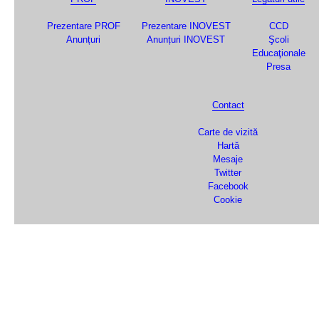
Prezentare PROF
Prezentare INOVEST
CCD
Anunțuri
Anunțuri INOVEST
Şcoli
Educaţionale
Presa
Contact
Carte de vizită
Hartă
Mesaje
Twitter
Facebook
Cookie