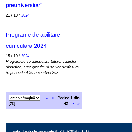
preuniversitar”
21 / 10 /
2024
Programe de abilitare
curriculară 2024
15 / 10 /
2024
Programele se adresează tuturor cadrelor
didactice, sunt gratuite și se vor desfășura
în perioada 4-30 noiembrie 2024.
«
<
Pagina
1 din
[20]
42
>
»
Toate drepturile rezervate © 2013-2024 C.C.D.