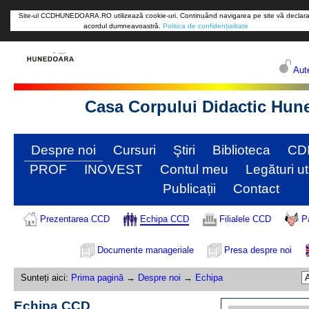
Site-ul CCDHUNEDOARA.RO utilizează cookie-uri. Continuând navigarea pe site vă declara
acordul dumneavoastră.
Politica de confidențialitate
Aute
Casa Corpului Didactic Hun
Despre noi
Cursuri
Ştiri
Biblioteca
CD
PROF
INOVEST
Contul meu
Legături ut
Publicații
Contact
Prezentarea CCD
Echipa CCD
Filialele CCD
P
Documente manageriale
Presa despre noi
Sunteți aici:
Prima pagină
→
Despre noi
→
Echipa
Echipa CCD