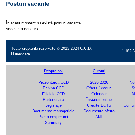
Posturi vacante
În acest moment nu există posturi vacante
scoase la concurs.
Toate drepturile rezervate © 2013-2024 C.C.D.
1.182.6
Hunedoara
Despre noi
Cursuri
Prezentarea CCD
2025-2026
Nou
Echipa CCD
Oferta / coduri
Şt
Filialele CCD
Calendar
M
Parteneriate
Înscrieri online
Legislaţie
Credite ECTS
Comun
Documente manageriale
Documente ofertă
Presa despre noi
ANF
Summary