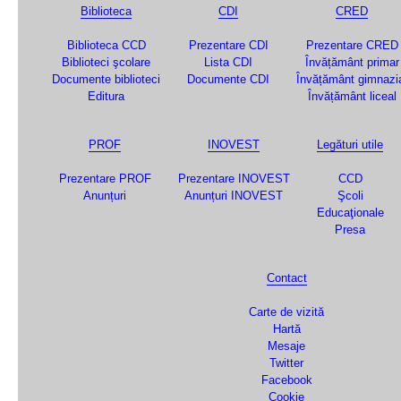
Biblioteca
CDI
CRED
Biblioteca CCD
Prezentare CDI
Prezentare CRED
Biblioteci şcolare
Lista CDI
Învățământ primar
Documente biblioteci
Documente CDI
Învățământ gimnazi
Editura
Învățământ liceal
PROF
INOVEST
Legături utile
Prezentare PROF
Prezentare INOVEST
CCD
Anunțuri
Anunțuri INOVEST
Şcoli
Educaţionale
Presa
Contact
Carte de vizită
Hartă
Mesaje
Twitter
Facebook
Cookie