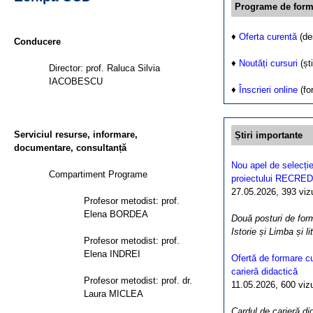
Programe de form
♦
Oferta curentă
(de
Conducere
♦
Noutăți cursuri
(ști
Director: prof. Raluca Silvia
IACOBESCU
♦
Înscrieri online
(fo
Serviciul resurse, informare,
Știri importante
documentare, consultanță
Nou apel de selecție
Compartiment Programe
proiectului RECRED
27.05.2026, 393 vizua
Profesor metodist: prof.
Elena BORDEA
Două posturi de form
Istorie și Limba și l
Profesor metodist: prof.
Elena INDREI
Ofertă de formare cu
carieră didactică
Profesor metodist: prof. dr.
11.05.2026, 600 vizua
Laura MICLEA
Cardul de carieră di