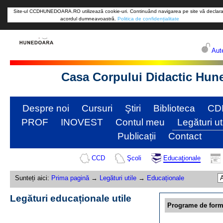
Site-ul CCDHUNEDOARA.RO utilizează cookie-uri. Continuând navigarea pe site vă declara
acordul dumneavoastră.
Politica de confidențialitate
Aute
Casa Corpului Didactic Hun
Despre noi
Cursuri
Ştiri
Biblioteca
CD
PROF
INOVEST
Contul meu
Legături ut
Publicații
Contact
CCD
Şcoli
Educaţionale
Sunteți aici:
Prima pagină
→
Legături utile
→
Educaționale
Legături educaționale utile
Programe de form