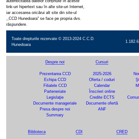
autenticitatea datelor conținute în aceste
link-uri hipertext sau în alte site-uri Internet,
iar accesarea oricărui alt site din site-ul
,,CCD Hunedoara'' se face pe propria dvs.
răspundere.
Toate drepturile rezervate © 2013-2024 C.C.D.
1.182.6
Hunedoara
Despre noi
Cursuri
Prezentarea CCD
2025-2026
Nou
Echipa CCD
Oferta / coduri
Şt
Filialele CCD
Calendar
M
Parteneriate
Înscrieri online
Legislaţie
Credite ECTS
Comun
Documente manageriale
Documente ofertă
Presa despre noi
ANF
Summary
Biblioteca
CDI
CRED