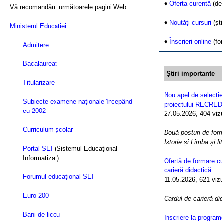
♦
Oferta curentă
(de
Vă recomandăm următoarele pagini Web
:
♦
Noutăți cursuri
(ști
Ministerul Educației
♦
Înscrieri online
(fo
Admitere
Bacalaureat
Știri importante
Titularizare
Nou apel de selecție
Subiecte examene naționale începând
proiectului RECRED
cu 2002
27.05.2026, 404 vizua
Curriculum școlar
Două posturi de form
Istorie și Limba și l
Portal SEI
(Sistemul Educațional
Informatizat)
Ofertă de formare cu
carieră didactică
Forumul educațional SEI
11.05.2026, 621 vizua
Euro 200
Cardul de carieră di
Bani de liceu
Inscriere la program