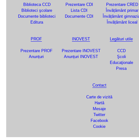
Biblioteca CCD
Prezentare CDI
Prezentare CRED
Biblioteci şcolare
Lista CDI
Învățământ primar
Documente biblioteci
Documente CDI
Învățământ gimnazi
Editura
Învățământ liceal
PROF
INOVEST
Legături utile
Prezentare PROF
Prezentare INOVEST
CCD
Anunțuri
Anunțuri INOVEST
Şcoli
Educaţionale
Presa
Contact
Carte de vizită
Hartă
Mesaje
Twitter
Facebook
Cookie