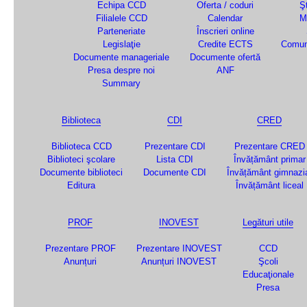
Echipa CCD
Oferta / coduri
Şt
Filialele CCD
Calendar
M
Parteneriate
Înscrieri online
Legislaţie
Credite ECTS
Comun
Documente manageriale
Documente ofertă
Presa despre noi
ANF
Summary
Biblioteca
CDI
CRED
Biblioteca CCD
Prezentare CDI
Prezentare CRED
Biblioteci şcolare
Lista CDI
Învățământ primar
Documente biblioteci
Documente CDI
Învățământ gimnazi
Editura
Învățământ liceal
PROF
INOVEST
Legături utile
Prezentare PROF
Prezentare INOVEST
CCD
Anunțuri
Anunțuri INOVEST
Şcoli
Educaţionale
Presa