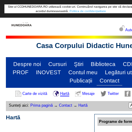
Site-ul CCDHUNEDOARA.RO utilizează cookie-uri. Continuând navigarea pe site vă declara
acordul dumneavoastră.
Politica de confidențialitate
Aute
Casa Corpului Didactic Hun
Despre noi
Cursuri
Ştiri
Biblioteca
CD
PROF
INOVEST
Contul meu
Legături ut
Publicații
Contact
Carte de vizită
Hartă
Mesaje
Twitter
Sunteți aici:
Prima pagină
→
Contact
→
Hartă
Hartă
Programe de form