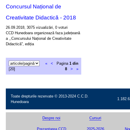
Concursul Național de
Creativitate Didactică - 2018
26.09.2018, 3075 vizualizări, 0 voturi
CCD Hunedoara organizează faza județeană
a ,,Concursului Național de Creativitate
Didactică'', ediția
«
<
Pagina
1 din
[20]
8
>
»
Toate drepturile rezervate © 2013-2024 C.C.D.
1.182.6
Hunedoara
Despre noi
Cursuri
Prezentarea CCD
2025-2026
Nou