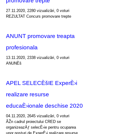
promovare trepte
27.11.2020, 2280 vizualizări, 0 voturi
REZULTAT Concurs promovare trepte
ANUNT promovare treapta
profesionala
13.11.2020, 2338 vizualizări, 0 voturi
ANUNÈš
APEL SELECÈšIE ExperÈ›i
realizare resurse
educaÈ›ionale deschise 2020
04.11.2020, 2645 vizualizări, 0 voturi
ÃŽn cadrul proiectului CRED se
organizeazÄƒ selecÈ›ie pentru ocuparea
unor posturi de ExperÈ›i realizare resurse