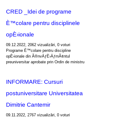
CRED _Idei de programe
È™colare pentru disciplinele
opÈ›ionale
09.12.2022, 2062 vizualizări, 0 voturi
Programe È™colare pentru discipline
opÈ›ionale din Ã®nvÄƒÈ›ÄƒmÃ¢ntul
preuniversitar aprobate prin Ordin de ministru
INFORMARE: Cursuri
postuniversitare Universitatea
Dimitrie Cantemir
09.11.2022, 2767 vizualizări, 0 voturi