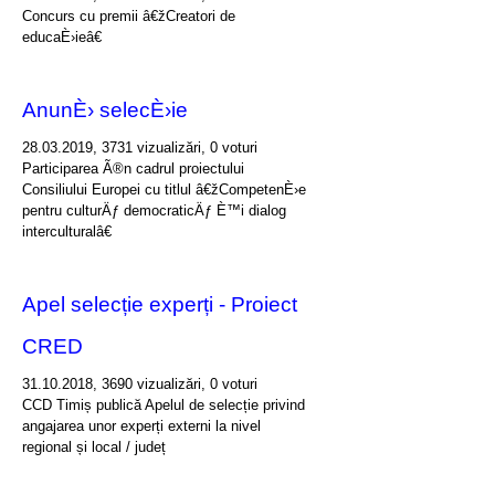
Concurs cu premii â€žCreatori de
educaÈ›ieâ€
AnunÈ› selecÈ›ie
28.03.2019, 3731 vizualizări, 0 voturi
Participarea Ã®n cadrul proiectului
Consiliului Europei cu titlul â€žCompetenÈ›e
pentru culturÄƒ democraticÄƒ È™i dialog
interculturalâ€
Apel selecție experți - Proiect
CRED
31.10.2018, 3690 vizualizări, 0 voturi
CCD Timiș publică Apelul de selecție privind
angajarea unor experți externi la nivel
regional și local / județ