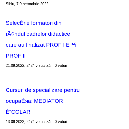
Sibiu, 7-9 octombrie 2022
SelecÈ›ie formatori din
rÃ¢ndul cadrelor didactice
care au finalizat PROF I È™i
PROF II
21.09.2022, 2424 vizualizări, 0 voturi
Cursuri de specializare pentru
ocupaÈ›ia: MEDIATOR
È˜COLAR
13.09.2022, 2474 vizualizări, 0 voturi