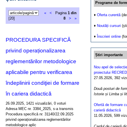
Programe de form
«
<
Pagina
1 din
♦
Oferta curentă
(de
[20]
8
>
»
♦
Noutăți cursuri
(ști
♦
Înscrieri online
(fo
PROCEDURA SPECIFICĂ
privind operaționalizarea
Știri importante
reglementărilor metodologice
Nou apel de selecție
aplicabile pentru verificarea
proiectului RECRED
27.05.2026, 392 vizua
îndeplinirii condiţiei de formare
Două posturi de form
în cariera didactică
Istorie și Limba și l
26.09.2025, 1421 vizualizări, 0 voturi
Ofertă de formare cu
Adresa MEC nr. 3384_2025, s-a transmis
carieră didactică
Procedura specifică nr. 31140/22.09.2025
11.05.2026, 599 vizua
privind operaționalizarea reglementărilor
metodologice aplic
Cardul de carieră di