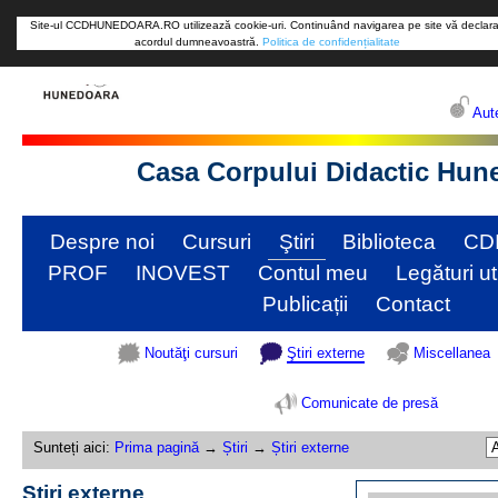
Site-ul CCDHUNEDOARA.RO utilizează cookie-uri. Continuând navigarea pe site vă declara
acordul dumneavoastră.
Politica de confidențialitate
Aute
Casa Corpului Didactic Hun
Despre noi
Cursuri
Ştiri
Biblioteca
CD
PROF
INOVEST
Contul meu
Legături ut
Publicații
Contact
Noutăţi cursuri
Ştiri externe
Miscellanea
Comunicate de presă
Sunteți aici:
Prima pagină
→
Știri
→
Știri externe
Știri externe