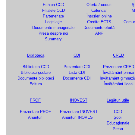
Echipa CCD
Oferta / coduri
Şt
Filialele CCD
Calendar
M
Parteneriate
Înscrieri online
Legislaţie
Credite ECTS
Comun
Documente manageriale
Documente ofertă
Presa despre noi
ANF
Summary
Biblioteca
CDI
CRED
Biblioteca CCD
Prezentare CDI
Prezentare CRED
Biblioteci şcolare
Lista CDI
Învățământ primar
Documente biblioteci
Documente CDI
Învățământ gimnazi
Editura
Învățământ liceal
PROF
INOVEST
Legături utile
Prezentare PROF
Prezentare INOVEST
CCD
Anunțuri
Anunțuri INOVEST
Şcoli
Educaţionale
Presa