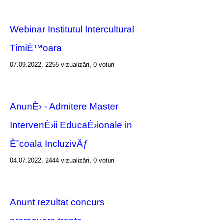
Webinar Institutul Intercultural
TimiÈ™oara
07.09.2022, 2255 vizualizări, 0 voturi
AnunÈ› - Admitere Master
IntervenÈ›ii EducaÈ›ionale in
È˜coala IncluzivÄƒ
04.07.2022, 2444 vizualizări, 0 voturi
Anunt rezultat concurs