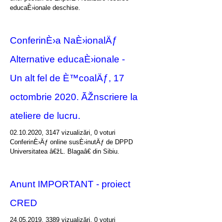
educaÈ›ionale deschise.
ConferinÈ›a NaÈ›ionalÄƒ
Alternative educaÈ›ionale -
Un alt fel de È™coalÄƒ, 17
octombrie 2020. ÃŽnscriere la
ateliere de lucru.
02.10.2020, 3147 vizualizări, 0 voturi
ConferinÈ›Äƒ online susÈ›inutÄƒ de DPPD
Universitatea â€žL. Blagaâ€ din Sibiu.
Anunt IMPORTANT - proiect
CRED
24.05.2019, 3389 vizualizări, 0 voturi