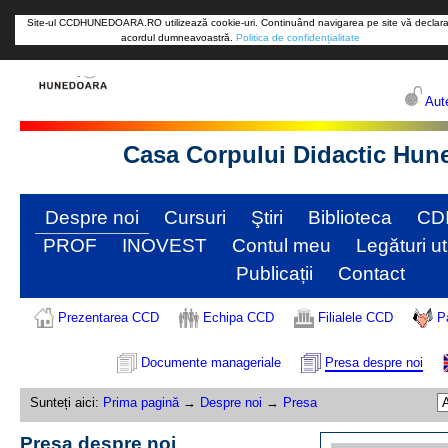
Site-ul CCDHUNEDOARA.RO utilizează cookie-uri. Continuând navigarea pe site vă declara
acordul dumneavoastră.
Politica de confidențialitate
Aute
Casa Corpului Didactic Hun
Despre noi
Cursuri
Ştiri
Biblioteca
CD
PROF
INOVEST
Contul meu
Legături ut
Publicații
Contact
Prezentarea CCD
Echipa CCD
Filialele CCD
P
Documente manageriale
Presa despre noi
Sunteți aici:
Prima pagină
→
Despre noi
→
Presa
Presa despre noi