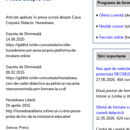
Programe de form
♦
Oferta curentă
(de
Articole apărute în presa scrisă despre Casa
Corpului Didactic Hunedoara.
♦
Noutăți cursuri
(ști
Gazeta de Dimineață
♦
Înscrieri online
(fo
14.08.2020
https://gddhd.ro/din-comunitate/scolile-
hunedorene-pot-avea-propria-platforma-de-
invatare-online
Știri importante
Gazeta de Dimineață
Nou apel de selecție
08.02.2015
proiectului RECRED
https://gddhd.ro/din-comunitate/hunedoara-
27.05.2026, 404 vizua
zeci-de-cadre-didactice-au-petrecut-vacanta-
intersemestriala-prin-formare-la-ccd/
Două posturi de form
Istorie și Limba și l
Hunedoara Liberă
24 aprilie 2015
Ofertă de formare cu
http://hunedoaralibera.ro/trecut-cu-brio-peste-
carieră didactică
proba-de-foc-de-la-ministerul-educatiei/
11.05.2026, 624 vizua
Servus Press
Cardul de carieră di