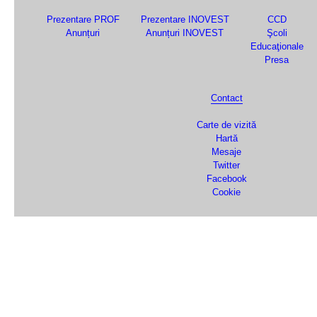
Prezentare PROF
Prezentare INOVEST
CCD
Anunțuri
Anunțuri INOVEST
Şcoli
Educaţionale
Presa
Contact
Carte de vizită
Hartă
Mesaje
Twitter
Facebook
Cookie