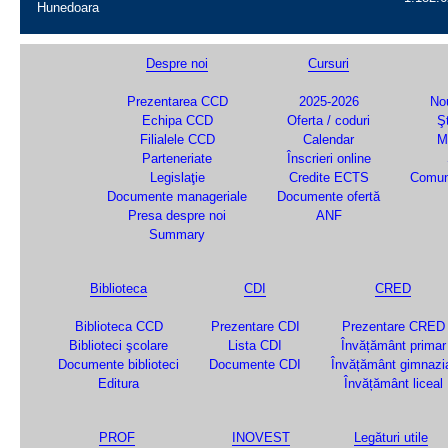
Hunedoara
Despre noi
Cursuri
Prezentarea CCD
2025-2026
Nou
Echipa CCD
Oferta / coduri
Şt
Filialele CCD
Calendar
M
Parteneriate
Înscrieri online
Legislaţie
Credite ECTS
Comun
Documente manageriale
Documente ofertă
Presa despre noi
ANF
Summary
Biblioteca
CDI
CRED
Biblioteca CCD
Prezentare CDI
Prezentare CRED
Biblioteci şcolare
Lista CDI
Învățământ primar
Documente biblioteci
Documente CDI
Învățământ gimnazi
Editura
Învățământ liceal
PROF
INOVEST
Legături utile