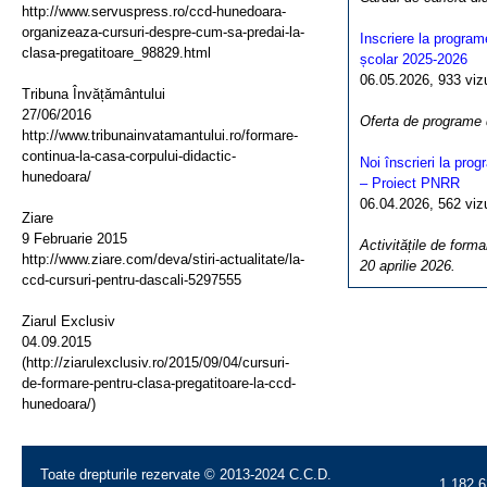
http://www.servuspress.ro/ccd-hunedoara-
organizeaza-cursuri-despre-cum-sa-predai-la-
Inscriere la program
clasa-pregatitoare_98829.html
școlar 2025-2026
06.05.2026, 933 vizua
Tribuna Învățământului
27/06/2016
Oferta de programe
http://www.tribunainvatamantului.ro/formare-
continua-la-casa-corpului-didactic-
Noi înscrieri la pro
hunedoara/
– Proiect PNRR
06.04.2026, 562 vizua
Ziare
9 Februarie 2015
Activitățile de forma
http://www.ziare.com/deva/stiri-actualitate/la-
20 aprilie 2026.
ccd-cursuri-pentru-dascali-5297555
Ziarul Exclusiv
04.09.2015
(http://ziarulexclusiv.ro/2015/09/04/cursuri-
de-formare-pentru-clasa-pregatitoare-la-ccd-
hunedoara/)
Toate drepturile rezervate © 2013-2024 C.C.D.
1.182.6