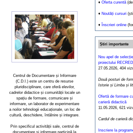
♦
Oferta curentă
(de
♦
Noutăți cursuri
(ști
♦
Înscrieri online
(fo
Știri importante
Nou apel de selecție
proiectului RECRED
27.05.2026, 404 vizua
Centrul de Documentare și Informare
Două posturi de form
(C.D.I.) este un centru de resurse
Istorie și Limba și l
pluridisciplinare, care oferă elevilor,
cadrelor didactice și comunității locale un
Ofertă de formare cu
spațiu de formare, comunicare și
carieră didactică
informare, un laborator de experimentare
11.05.2026, 621 vizua
a noilor tehnologii educaționale, un loc de
cultură, deschidere, întâlnire și integrare.
Cardul de carieră di
Prin specificul activității sale, centrul de
Inscriere la program
documentare și informare participă la