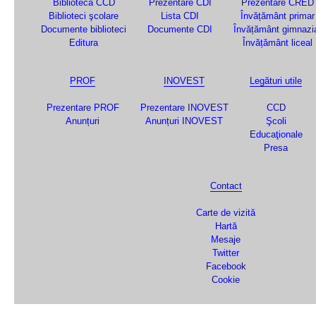
Biblioteca CCD
Prezentare CDI
Prezentare CRED
Biblioteci şcolare
Lista CDI
Învățământ primar
Documente biblioteci
Documente CDI
Învățământ gimnazi
Editura
Învățământ liceal
PROF
INOVEST
Legături utile
Prezentare PROF
Prezentare INOVEST
CCD
Anunțuri
Anunțuri INOVEST
Şcoli
Educaţionale
Presa
Contact
Carte de vizită
Hartă
Mesaje
Twitter
Facebook
Cookie