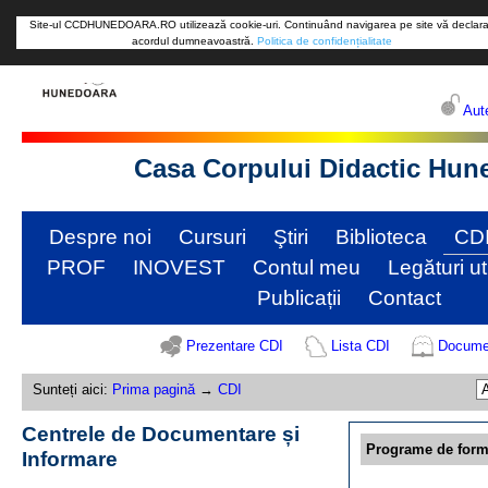
Site-ul CCDHUNEDOARA.RO utilizează cookie-uri. Continuând navigarea pe site vă declara
acordul dumneavoastră.
Politica de confidențialitate
Aute
Casa Corpului Didactic Hun
Despre noi
Cursuri
Ştiri
Biblioteca
CD
PROF
INOVEST
Contul meu
Legături ut
Publicații
Contact
Prezentare CDI
Lista CDI
Docume
Sunteți aici:
Prima pagină
→
CDI
Centrele de Documentare și
Programe de form
Informare