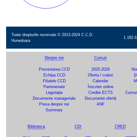
Toate drepturile rezervate © 2013-2024 C.C.D.
1.182.6
Hunedoara
Despre noi
Cursuri
Prezentarea CCD
2025-2026
Nou
Echipa CCD
Oferta / coduri
Şt
Filialele CCD
Calendar
M
Parteneriate
Înscrieri online
Legislaţie
Credite ECTS
Comun
Documente manageriale
Documente ofertă
Presa despre noi
ANF
Summary
Biblioteca
CDI
CRED