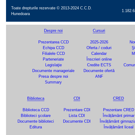
Toate drepturile rezervate © 2013-2024 C.C.D.
1.182.6
Hunedoara
Despre noi
Cursuri
Prezentarea CCD
2025-2026
Nou
Echipa CCD
Oferta / coduri
Şt
Filialele CCD
Calendar
M
Parteneriate
Înscrieri online
Legislaţie
Credite ECTS
Comun
Documente manageriale
Documente ofertă
Presa despre noi
ANF
Summary
Biblioteca
CDI
CRED
Biblioteca CCD
Prezentare CDI
Prezentare CRED
Biblioteci şcolare
Lista CDI
Învățământ primar
Documente biblioteci
Documente CDI
Învățământ gimnazi
Editura
Învățământ liceal