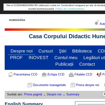
Site-ul CCDHUNEDOARA.RO utilizează cookie-uri. Continuând navigarea pe site vă declara
acordul dumneavoastră.
Politica de confidențialitate
Aute
Casa Corpului Didactic Hun
Despre noi
Cursuri
Ştiri
Biblioteca
CD
PROF
INOVEST
Contul meu
Legături ut
Publicații
Contact
Prezentarea CCD
Echipa CCD
Filialele CCD
P
Documente manageriale
Presa despre noi
Sunteți aici:
Prima pagină
→
Despre noi
→
Summary
English Summary