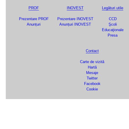
PROF
INOVEST
Legături utile
Prezentare PROF
Prezentare INOVEST
CCD
Anunțuri
Anunțuri INOVEST
Şcoli
Educaţionale
Presa
Contact
Carte de vizită
Hartă
Mesaje
Twitter
Facebook
Cookie