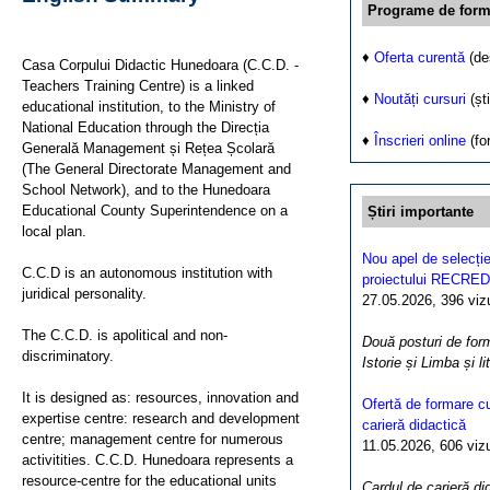
Programe de form
♦
Oferta curentă
(de
Casa Corpului Didactic Hunedoara (C.C.D. -
Teachers Training Centre) is a linked
♦
Noutăți cursuri
(ști
educational institution, to the Ministry of
National Education through the Direcția
♦
Înscrieri online
(fo
Generală Management și Rețea Școlară
(The General Directorate Management and
School Network), and to the Hunedoara
Educational County Superintendence on a
Știri importante
local plan.
Nou apel de selecție
C.C.D is an autonomous institution with
proiectului RECRED
juridical personality.
27.05.2026, 396 vizua
The C.C.D. is apolitical and non-
Două posturi de form
discriminatory.
Istorie și Limba și l
It is designed as: resources, innovation and
Ofertă de formare cu
expertise centre: research and development
carieră didactică
centre; management centre for numerous
11.05.2026, 606 vizua
activitities. C.C.D. Hunedoara represents a
resource-centre for the educational units
Cardul de carieră di