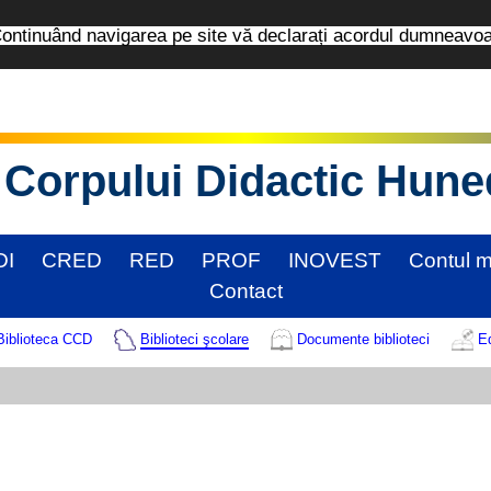
tinuând navigarea pe site vă declarați acordul dumneavo
Corpului Didactic Hun
DI
CRED
RED
PROF
INOVEST
Contul 
Contact
Biblioteca CCD
Biblioteci şcolare
Documente biblioteci
Ed