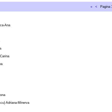
«
<
Pagina
uca-Ana
a
Carina
ea
mona
cu) Adriana-Minerva