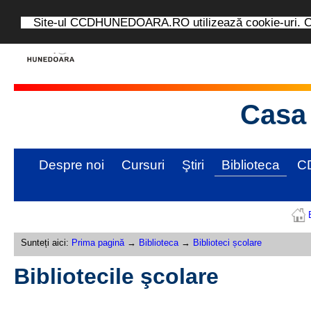
Site-ul CCDHUNEDOARA.RO utilizează cookie-uri. Con
Casa 
Despre noi
Cursuri
Ştiri
Biblioteca
C
Sunteți aici:
Prima pagină
→
Biblioteca
→
Biblioteci școlare
Bibliotecile şcolare