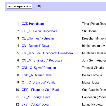
[20]
1
CCD Hunedoara
Tirea (Popa) Ral
2
CE ,,E. Gojdu'' Hunedoara
Știr Dorina
3
CE ,,Hermes'' Petroșani
Drescher Mihaela
4
CN ,,Decebal'' Deva
Irimie Lenuța-Livi
5
CN ,,Iancu de Hunedoara'' Hunedoara
Muntean Claudia-
6
CN ,,M. Eminescu'' Petroșani
Jura Serin-Andre
7
CNI ,,C. Sylva'' Petroșani
Toroapă Claudia
8
CNP ,,R. Maria'' Deva
Bolea Cornelia
9
CT ,,C. Brâncuși'' Petrila
Marian Livia
10
GPP ,,Floare de Colț'' Brad
Cuc Claudia-Ra
11
LA ,,S. Toduță'' Deva
Dăncescu (Popes
12
LPS ,,Cetate'' Deva
Lungu Nicoleta