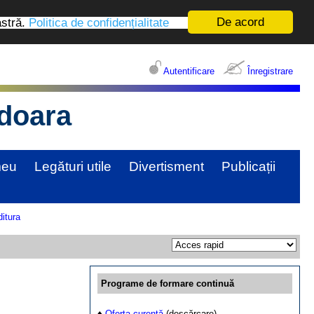
De acord
astră.
Politica de confidențialitate
Autentificare
Înregistrare
edoara
meu
Legături utile
Divertisment
Publicații
itura
Programe de formare continuă
♦
Oferta curentă
(descărcare)