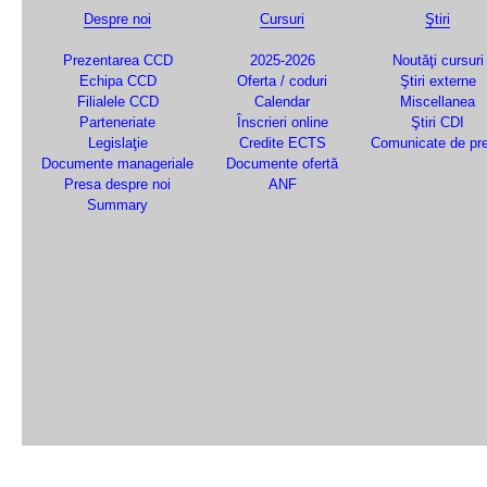
Despre noi
Cursuri
Ştiri
Prezentarea CCD
2025-2026
Noutăţi cursuri
Echipa CCD
Oferta / coduri
Ştiri externe
Filialele CCD
Calendar
Miscellanea
Parteneriate
Înscrieri online
Ştiri CDI
Legislaţie
Credite ECTS
Comunicate de pr
Documente manageriale
Documente ofertă
Presa despre noi
ANF
Summary