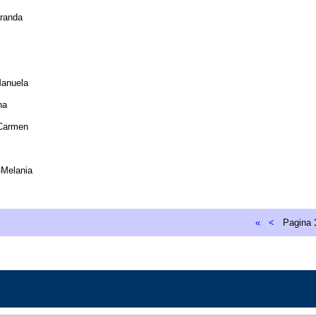
randa
anuela
na
 Carmen
-Melania
«
<
Pagina