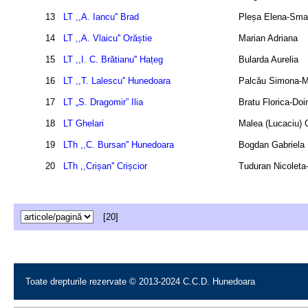
13
LT ,,A. Iancu'' Brad
Pleșa Elena-Sma
14
LT ,,A. Vlaicu'' Orăștie
Marian Adriana
15
LT ,,I. C. Brătianu'' Hațeg
Bularda Aurelia
16
LT ,,T. Lalescu'' Hunedoara
Palcău Simona-M
17
LT „S. Dragomir” Ilia
Bratu Florica-Doi
18
LT Ghelari
Malea (Lucaciu)
19
LTh ,,C. Bursan'' Hunedoara
Bogdan Gabriela
20
LTh ,,Crișan'' Crișcior
Tuduran Nicoleta
[20]
Toate drepturile rezervate © 2013-2024 C.C.D. Hunedoara