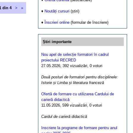
1 din 4
>
»
♦
Noutăți cursuri
(știri)
♦
Înscrieri online
(formular de înscriere)
Știri importante
Nou apel de selecție formatori în cadrul
proiectului RECRED
27.05.2026, 392 vizualizări, 0 voturi
Două posturi de formatori pentru disciplinele:
Istorie și Limba și literatura franceză
Ofertă de formare cu utilizarea Cardului de
carieră didactică
11.05.2026, 599 vizualizări, 0 voturi
Cardul de carieră didactică
Inscriere la programe de formare pentru anul