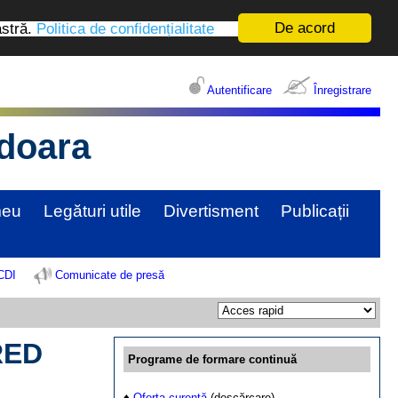
De acord
astră.
Politica de confidențialitate
Autentificare
Înregistrare
edoara
meu
Legături utile
Divertisment
Publicații
 CDI
Comunicate de presă
CRED
Programe de formare continuă
♦
Oferta curentă
(descărcare)