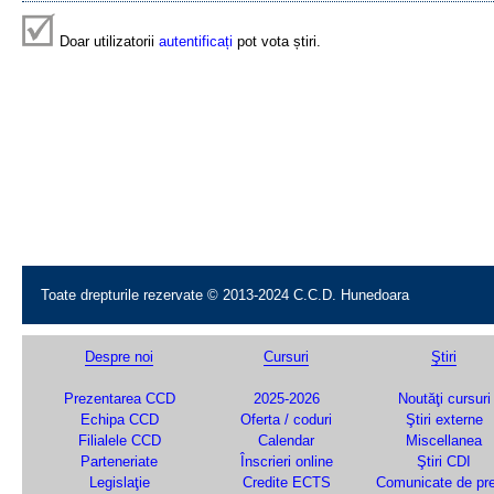
Doar utilizatorii
autentificați
pot vota știri.
Toate drepturile rezervate © 2013-2024 C.C.D. Hunedoara
Despre noi
Cursuri
Ştiri
Prezentarea CCD
2025-2026
Noutăţi cursuri
Echipa CCD
Oferta / coduri
Ştiri externe
Filialele CCD
Calendar
Miscellanea
Parteneriate
Înscrieri online
Ştiri CDI
Legislaţie
Credite ECTS
Comunicate de pr