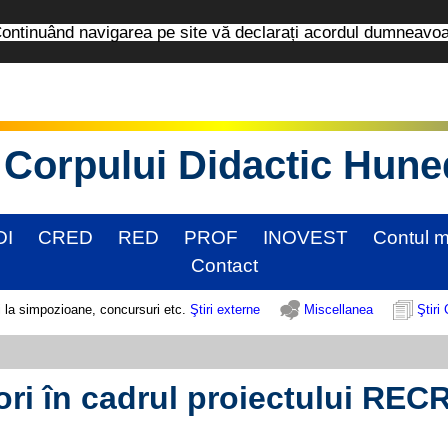
tinuând navigarea pe site vă declarați acordul dumneavo
Corpului Didactic Hun
DI
CRED
RED
PROF
INOVEST
Contul 
Contact
Ştiri externe
Miscellanea
Ştiri
ori în cadrul proiectului RE