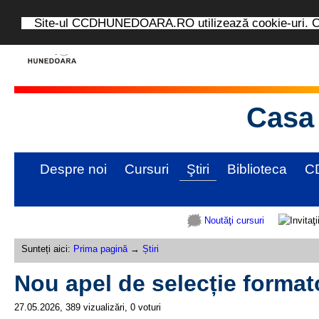
Site-ul CCDHUNEDOARA.RO utilizează cookie-uri. Con
Casa 
Despre noi
Cursuri
Ştiri
Biblioteca
C
Noutăţi cursuri
Sunteți aici:
Prima pagină
→
Știri
Nou apel de selecție format
27.05.2026, 389 vizualizări, 0 voturi