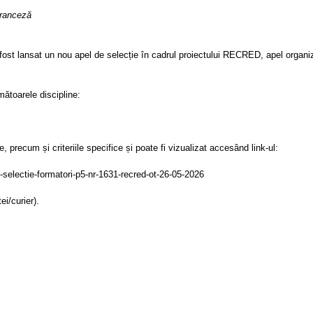
 franceză
ost lansat un nou apel de selecție în cadrul proiectului RECRED, apel organ
ătoarele discipline:
e, precum și criteriile specifice și poate fi vizualizat accesând link-ul:
e-selectie-formatori-p5-nr-1631-recred-ot-26-05-2026
i/curier).