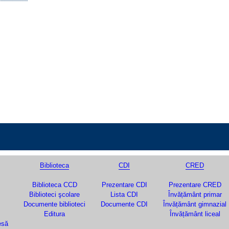
Biblioteca
CDI
CRED
Biblioteca CCD
Prezentare CDI
Prezentare CRED
Biblioteci şcolare
Lista CDI
Învățământ primar
Documente biblioteci
Documente CDI
Învățământ gimnazial
Editura
Învățământ liceal
esă