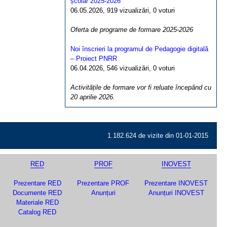
școlar 2025-2026
06.05.2026, 919 vizualizări, 0 voturi
Oferta de programe de formare 2025-2026
Noi înscrieri la programul de Pedagogie digitală
– Proiect PNRR
06.04.2026, 546 vizualizări, 0 voturi
Activitățile de formare vor fi reluate începând cu
20 aprilie 2026.
1.182.624 de vizite din 01-01-2015
RED
PROF
INOVEST
Prezentare RED
Prezentare PROF
Prezentare INOVEST
Documente RED
Anunțuri
Anunțuri INOVEST
Materiale RED
Catalog RED