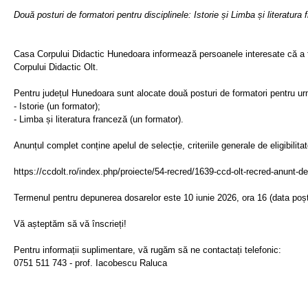
Două posturi de formatori pentru disciplinele: Istorie și Limba și literatura
Casa Corpului Didactic Hunedoara informează persoanele interesate că a f
Corpului Didactic Olt.
Pentru județul Hunedoara sunt alocate două posturi de formatori pentru urm
- Istorie (un formator);
- Limba și literatura franceză (un formator).
Anunțul complet conține apelul de selecție, criteriile generale de eligibilitat
https://ccdolt.ro/index.php/proiecte/54-recred/1639-ccd-olt-recred-anunt-d
Termenul pentru depunerea dosarelor este 10 iunie 2026, ora 16 (data poște
Vă așteptăm să vă înscrieți!
Pentru informații suplimentare, vă rugăm să ne contactați telefonic:
0751 511 743 - prof. Iacobescu Raluca