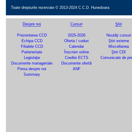
Toate drepturile rezervate © 2013-2024 C.C.D. Hunedoara
Despre noi
Cursuri
Ştiri
Prezentarea CCD
2025-2026
Noutăţi cursuri
Echipa CCD
Oferta / coduri
Ştiri externe
Filialele CCD
Calendar
Miscellanea
Parteneriate
Înscrieri online
Ştiri CDI
Legislaţie
Credite ECTS
Comunicate de pr
Documente manageriale
Documente ofertă
Presa despre noi
ANF
Summary