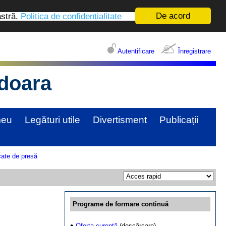
De acord
astră.
Politica de confidențialitate
Autentificare
Înregistrare
edoara
meu
Legături utile
Divertisment
Publicații
ate de presă
Programe de formare continuă
♦
Oferta curentă
(descărcare)