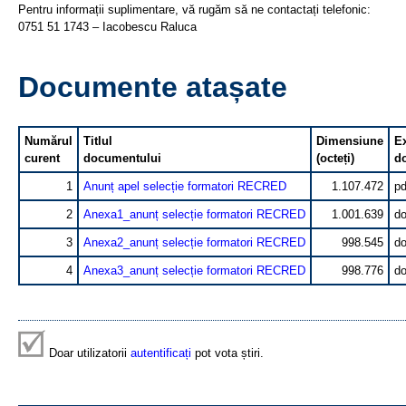
Pentru informații suplimentare, vă rugăm să ne contactați telefonic:
0751 51 1743 – Iacobescu Raluca
Documente atașate
Numărul
Titlul
Dimensiune
E
curent
documentului
(octeți)
d
1
Anunț apel selecție formatori RECRED
1.107.472
pd
2
Anexa1_anunț selecție formatori RECRED
1.001.639
d
3
Anexa2_anunț selecție formatori RECRED
998.545
d
4
Anexa3_anunț selecție formatori RECRED
998.776
d
Doar utilizatorii
autentificați
pot vota știri.