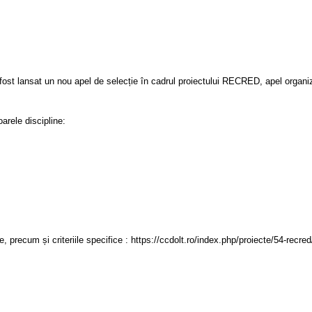
ost lansat un nou apel de selecție în cadrul proiectului RECRED, apel organ
arele discipline:
te, precum și criteriile specifice : https://ccdolt.ro/index.php/proiecte/54-recr