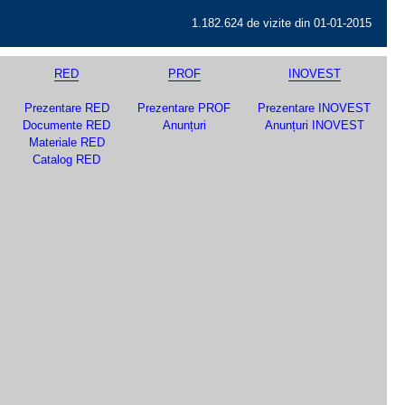
1.182.624 de vizite din 01-01-2015
RED
PROF
INOVEST
Prezentare RED
Prezentare PROF
Prezentare INOVEST
Documente RED
Anunțuri
Anunțuri INOVEST
Materiale RED
Catalog RED