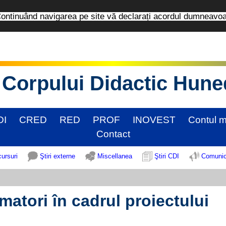
tinuând navigarea pe site vă declarați acordul dumneavo
Corpului Didactic Hun
DI
CRED
RED
PROF
INOVEST
Contul 
Contact
cursuri
Ştiri externe
Miscellanea
Ştiri CDI
Comunic
matori în cadrul proiectului