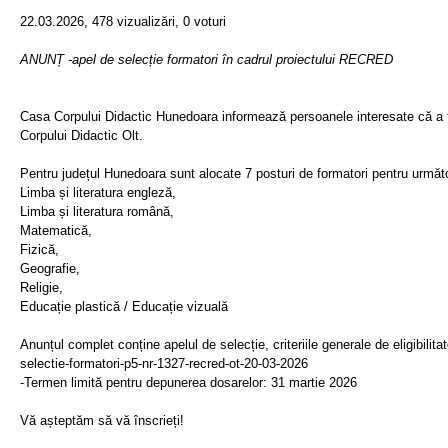
22.03.2026, 478 vizualizări, 0 voturi
ANUNȚ -apel de selecție formatori în cadrul proiectului RECRED
Casa Corpului Didactic Hunedoara informează persoanele interesate că a f
Corpului Didactic Olt.
Pentru județul Hunedoara sunt alocate 7 posturi de formatori pentru următo
Limba și literatura engleză,
Limba și literatura română,
Matematică,
Fizică,
Geografie,
Religie,
Educație plastică / Educație vizuală
Anunțul complet conține apelul de selecție, criteriile generale de eligibilita
selectie-formatori-p5-nr-1327-recred-ot-20-03-2026
-Termen limită pentru depunerea dosarelor: 31 martie 2026
Vă așteptăm să vă înscrieți!