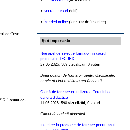
♦
Noutăți cursuri
(știri)
♦
Înscrieri online
(formular de înscriere)
izat de Casa
Știri importante
Nou apel de selecție formatori în cadrul
proiectului RECRED
27.05.2026, 389 vizualizări, 0 voturi
Două posturi de formatori pentru disciplinele:
Istorie și Limba și literatura franceză
Ofertă de formare cu utilizarea Cardului de
carieră didactică
ed/1611-anunt-de-
11.05.2026, 598 vizualizări, 0 voturi
Cardul de carieră didactică
Inscriere la programe de formare pentru anul