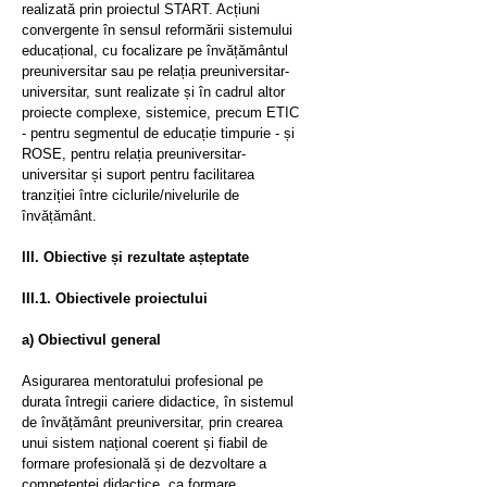
realizată prin proiectul START. Acțiuni
convergente în sensul reformării sistemului
educațional, cu focalizare pe învățământul
preuniversitar sau pe relația preuniversitar-
universitar, sunt realizate și în cadrul altor
proiecte complexe, sistemice, precum ETIC
- pentru segmentul de educație timpurie - și
ROSE, pentru relația preuniversitar-
universitar și suport pentru facilitarea
tranziției între ciclurile/nivelurile de
învățământ.
III. Obiective și rezultate așteptate
III.1. Obiectivele proiectului
a) Obiectivul general
Asigurarea mentoratului profesional pe
durata întregii cariere didactice, în sistemul
de învățământ preuniversitar, prin crearea
unui sistem național coerent și fiabil de
formare profesională și de dezvoltare a
competenței didactice, ca formare