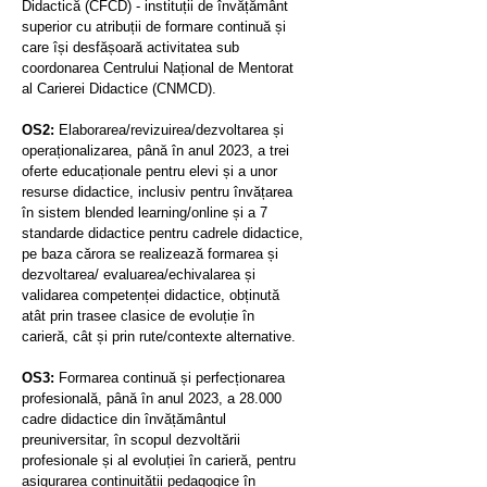
Didactică (CFCD) - instituții de învățământ
superior cu atribuții de formare continuă și
care își desfășoară activitatea sub
coordonarea Centrului Național de Mentorat
al Carierei Didactice (CNMCD).
OS2:
Elaborarea/revizuirea/dezvoltarea și
operaționalizarea, până în anul 2023, a trei
oferte educaționale pentru elevi și a unor
resurse didactice, inclusiv pentru învățarea
în sistem blended learning/online și a 7
standarde didactice pentru cadrele didactice,
pe baza cărora se realizează formarea și
dezvoltarea/ evaluarea/echivalarea și
validarea competenței didactice, obținută
atât prin trasee clasice de evoluție în
carieră, cât și prin rute/contexte alternative.
OS3:
Formarea continuă și perfecționarea
profesională, până în anul 2023, a 28.000
cadre didactice din învățământul
preuniversitar, în scopul dezvoltării
profesionale și al evoluției în carieră, pentru
asigurarea continuității pedagogice în