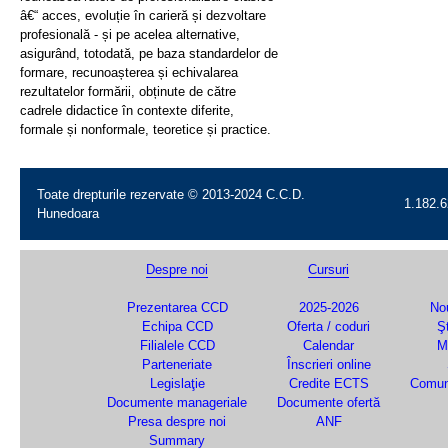
â€“ acces, evoluție în carieră și dezvoltare
profesională - și pe acelea alternative,
asigurând, totodată, pe baza standardelor de
formare, recunoașterea și echivalarea
rezultatelor formării, obținute de către
cadrele didactice în contexte diferite,
formale și nonformale, teoretice și practice.
Toate drepturile rezervate © 2013-2024 C.C.D.
1.182.6
Hunedoara
Despre noi
Cursuri
Prezentarea CCD
2025-2026
Nou
Echipa CCD
Oferta / coduri
Şt
Filialele CCD
Calendar
M
Parteneriate
Înscrieri online
Legislaţie
Credite ECTS
Comun
Documente manageriale
Documente ofertă
Presa despre noi
ANF
Summary