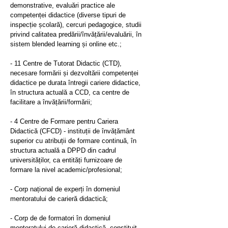
demonstrative, evaluări practice ale
competenței didactice (diverse tipuri de
inspecție școlară), cercuri pedagogice, studii
privind calitatea predării/învățării/evaluării, în
sistem blended learning și online etc.;
- 11 Centre de Tutorat Didactic (CTD),
necesare formării și dezvoltării competenței
didactice pe durata întregii cariere didactice,
în structura actuală a CCD, ca centre de
facilitare a învățării/formării;
- 4 Centre de Formare pentru Cariera
Didactică (CFCD) - instituții de învățământ
superior cu atribuții de formare continuă, în
structura actuală a DPPD din cadrul
universităților, ca entități furnizoare de
formare la nivel academic/profesional;
- Corp național de experți în domeniul
mentoratului de carieră didactică;
- Corp de de formatori în domeniul
mentoratului de carieră didactică, constituit