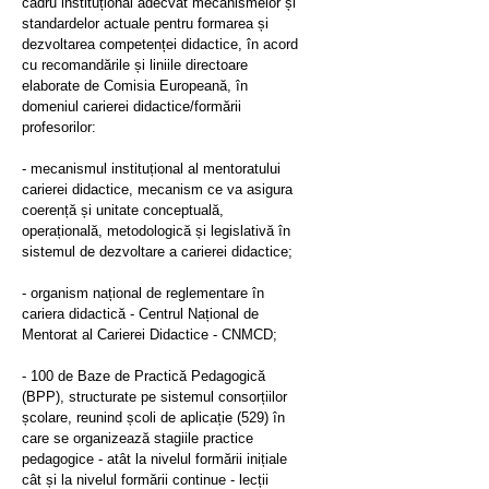
cadru instituțional adecvat mecanismelor și
standardelor actuale pentru formarea și
dezvoltarea competenței didactice, în acord
cu recomandările și liniile directoare
elaborate de Comisia Europeană, în
domeniul carierei didactice/formării
profesorilor:
- mecanismul instituțional al mentoratului
carierei didactice, mecanism ce va asigura
coerență și unitate conceptuală,
operațională, metodologică și legislativă în
sistemul de dezvoltare a carierei didactice;
- organism național de reglementare în
cariera didactică - Centrul Național de
Mentorat al Carierei Didactice - CNMCD;
- 100 de Baze de Practică Pedagogică
(BPP), structurate pe sistemul consorțiilor
școlare, reunind școli de aplicație (529) în
care se organizează stagiile practice
pedagogice - atât la nivelul formării inițiale
cât și la nivelul formării continue - lecții