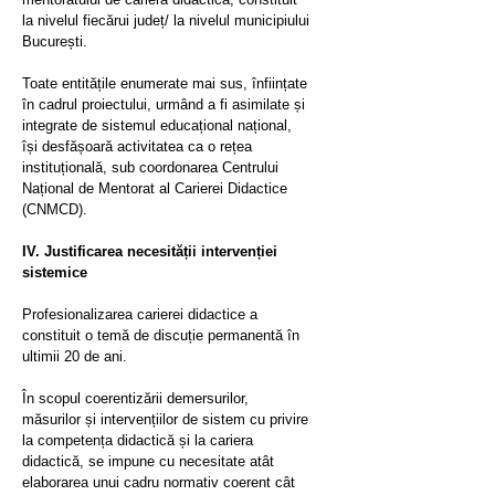
la nivelul fiecărui județ/ la nivelul municipiului
București.
Toate entitățile enumerate mai sus, înființate
în cadrul proiectului, urmând a fi asimilate și
integrate de sistemul educațional național,
își desfășoară activitatea ca o rețea
instituțională, sub coordonarea Centrului
Național de Mentorat al Carierei Didactice
(CNMCD).
IV. Justificarea necesității intervenției
sistemice
Profesionalizarea carierei didactice a
constituit o temă de discuție permanentă în
ultimii 20 de ani.
În scopul coerentizării demersurilor,
măsurilor și intervențiilor de sistem cu privire
la competența didactică și la cariera
didactică, se impune cu necesitate atât
elaborarea unui cadru normativ coerent cât