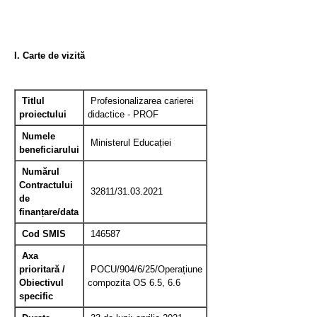
I. Carte de vizită
Titlul
Profesionalizarea carierei
proiectului
didactice - PROF
Numele
Ministerul Educației
beneficiarului
Numărul
Contractului
32811/31.03.2021
de
finanțare/data
Cod SMIS
146587
Axa
prioritară /
POCU/904/6/25/Operațiune
Obiectivul
compozita OS 6.5, 6.6
specific