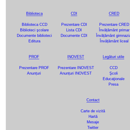
Biblioteca
CDI
CRED
Biblioteca CCD
Prezentare CDI
Prezentare CRED
Biblioteci şcolare
Lista CDI
Învățământ primar
Documente biblioteci
Documente CDI
Învățământ gimnazi
Editura
Învățământ liceal
PROF
INOVEST
Legături utile
Prezentare PROF
Prezentare INOVEST
CCD
Anunțuri
Anunțuri INOVEST
Şcoli
Educaţionale
Presa
Contact
Carte de vizită
Hartă
Mesaje
Twitter