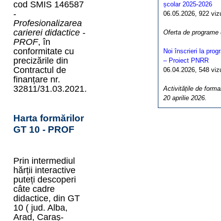
cod SMIS 146587
școlar 2025-2026
-
06.05.2026, 922 vizua
Profesionalizarea
carierei didactice -
Oferta de programe
PROF
, în
conformitate cu
Noi înscrieri la pro
precizările din
– Proiect PNRR
Contractul de
06.04.2026, 548 vizua
finanțare nr.
32811/31.03.2021.
Activitățile de forma
20 aprilie 2026.
Harta formărilor
GT 10 - PROF
Prin intermediul
hărții interactive
puteți descoperi
câte cadre
didactice, din GT
10 ( jud. Alba,
Arad, Caraș-