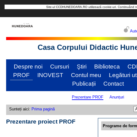
Site-ul CCDHUNEDOARA.RO utilizează cookie-uri. Continuând na
Aute
Casa Corpului Didactic Hun
Despre noi
Cursuri
Ştiri
Biblioteca
CD
PROF
INOVEST
Contul meu
Legături ut
Publicații
Contact
Prezentare PROF
Anunțuri
Sunteți aici:
Prima pagină
Prezentare proiect PROF
Programe de form