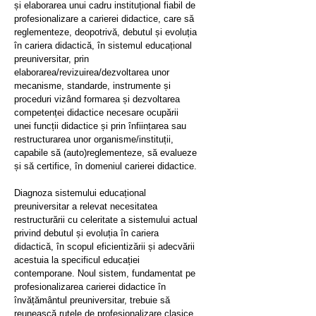
și elaborarea unui cadru instituțional fiabil de
profesionalizare a carierei didactice, care să
reglementeze, deopotrivă, debutul și evoluția
în cariera didactică, în sistemul educațional
preuniversitar, prin
elaborarea/revizuirea/dezvoltarea unor
mecanisme, standarde, instrumente și
proceduri vizând formarea și dezvoltarea
competenței didactice necesare ocupării
unei funcții didactice și prin înființarea sau
restructurarea unor organisme/instituții,
capabile să (auto)reglementeze, să evalueze
și să certifice, în domeniul carierei didactice.
Diagnoza sistemului educațional
preuniversitar a relevat necesitatea
restructurării cu celeritate a sistemului actual
privind debutul și evoluția în cariera
didactică, în scopul eficientizării și adecvării
acestuia la specificul educației
contemporane. Noul sistem, fundamentat pe
profesionalizarea carierei didactice în
învățământul preuniversitar, trebuie să
reunească rutele de profesionalizare clasice