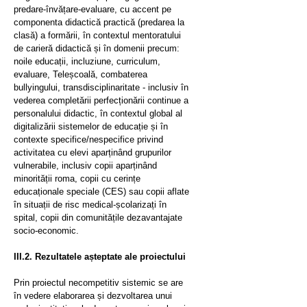
predare-învățare-evaluare, cu accent pe
componenta didactică practică (predarea la
clasă) a formării, în contextul mentoratului
de carieră didactică și în domenii precum:
noile educații, incluziune, curriculum,
evaluare, Teleșcoală, combaterea
bullyingului, transdisciplinaritate - inclusiv în
vederea completării perfecționării continue a
personalului didactic, în contextul global al
digitalizării sistemelor de educație și în
contexte specifice/nespecifice privind
activitatea cu elevi aparținând grupurilor
vulnerabile, inclusiv copii aparținând
minorității roma, copii cu cerințe
educaționale speciale (CES) sau copii aflate
în situații de risc medical-școlarizați în
spital, copii din comunitățile dezavantajate
socio-economic.
III.2. Rezultatele așteptate ale proiectului
Prin proiectul necompetitiv sistemic se are
în vedere elaborarea și dezvoltarea unui