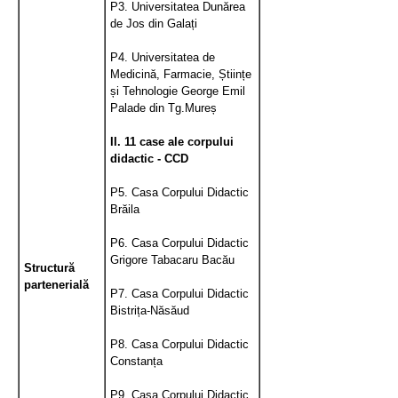
P3. Universitatea
Dunărea
de Jos
din Galați
P4. Universitatea de
Medicină, Farmacie, Științe
și Tehnologie
George Emil
Palade
din Tg.Mureș
II. 11 case ale corpului
didactic - CCD
P5. Casa Corpului Didactic
Brăila
P6. Casa Corpului Didactic
Grigore Tabacaru
Bacău
Structură
partenerială
P7. Casa Corpului Didactic
Bistrița-Năsăud
P8. Casa Corpului Didactic
Constanța
P9. Casa Corpului Didactic