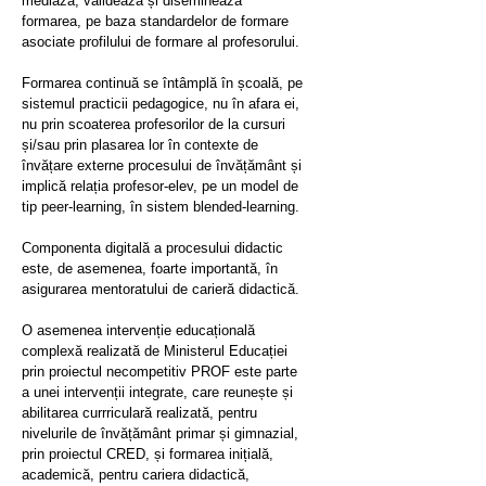
mediază, validează și diseminează
formarea, pe baza standardelor de formare
asociate profilului de formare al profesorului.
Formarea continuă se întâmplă în școală, pe
sistemul practicii pedagogice, nu în afara ei,
nu prin scoaterea profesorilor de la cursuri
și/sau prin plasarea lor în contexte de
învățare externe procesului de învățământ și
implică relația profesor-elev, pe un model de
tip peer-learning, în sistem blended-learning.
Componenta digitală a procesului didactic
este, de asemenea, foarte importantă, în
asigurarea mentoratului de carieră didactică.
O asemenea intervenție educațională
complexă realizată de Ministerul Educației
prin proiectul necompetitiv PROF este parte
a unei intervenții integrate, care reunește și
abilitarea currriculară realizată, pentru
nivelurile de învățământ primar și gimnazial,
prin proiectul CRED, și formarea inițială,
academică, pentru cariera didactică,