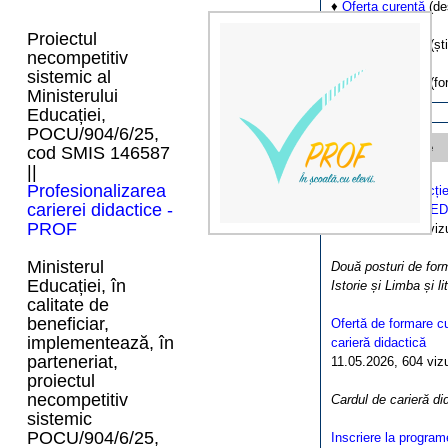
♦
Oferta curentă
(de
Proiectul
♦
Noutăți cursuri
(ști
necompetitiv
sistemic al
♦
Înscrieri online
(fo
Ministerului
Educației,
POCU/904/6/25,
Știri importante
cod SMIS 146587
||
Profesionalizarea
Nou apel de selecție
carierei didactice -
proiectului RECRED
PROF
27.05.2026, 395 vizua
Ministerul
Două posturi de form
Educației, în
Istorie și Limba și l
calitate de
beneficiar,
Ofertă de formare cu
implementează, în
carieră didactică
parteneriat,
11.05.2026, 604 vizua
proiectul
necompetitiv
Cardul de carieră di
sistemic
POCU/904/6/25,
Inscriere la program