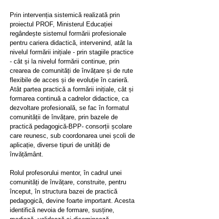
Prin intervenția sistemică realizată prin
proiectul PROF, Ministerul Educației
regândește sistemul formării profesionale
pentru cariera didactică, intervenind, atât la
nivelul formării inițiale - prin stagiile practice
- cât și la nivelul formării continue, prin
crearea de comunități de învățare și de rute
flexibile de acces și de evoluție în carieră.
Atât partea practică a formării inițiale, cât și
formarea continuă a cadrelor didactice, ca
dezvoltare profesională, se fac în formatul
comunității de învățare, prin bazele de
practică pedagogică-BPP- consorții școlare
care reunesc, sub coordonarea unei școli de
aplicație, diverse tipuri de unități de
învățământ.
Rolul profesorului mentor, în cadrul unei
comunități de învățare, construite, pentru
început, în structura bazei de practică
pedagogică, devine foarte important. Acesta
identifică nevoia de formare, susține,