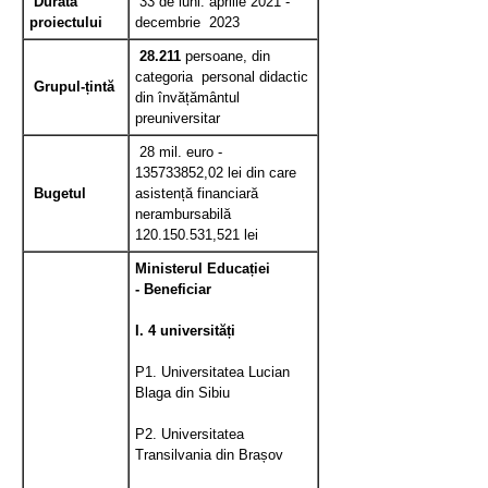
Durata
33 de luni: aprilie 2021 -
proiectului
decembrie 2023
28.211
persoane, din
categoria personal didactic
Grupul-țintă
din învățământul
preuniversitar
28 mil. euro -
135733852,02 lei din care
Bugetul
asistență financiară
nerambursabilă
120.150.531,521 lei
Ministerul Educației
- Beneficiar
I. 4 universități
P1. Universitatea
Lucian
Blaga
din Sibiu
P2. Universitatea
Transilvania
din Brașov