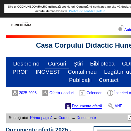
Site-ul CCDHUNEDOARA.RO utilizează cookie-uri. Continuând navigarea pe site vă declara
acordul dumneavoastră.
Politica de confidențialitate
Aute
Casa Corpului Didactic Hun
Despre noi
Cursuri
Ştiri
Biblioteca
CD
PROF
INOVEST
Contul meu
Legături ut
Publicații
Contact
2025-2026
Oferta / coduri
Calendar
Înscrieri 
Documente ofertă
ANF
Sunteți aici:
Prima pagină
→
Cursuri
→
Documente
Documente ofertă 2025 -