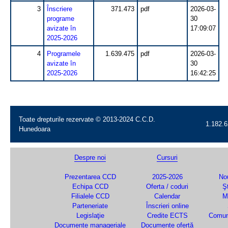
3
Înscriere
371.473
pdf
2026-03-
programe
30
avizate în
17:09:07
2025-2026
4
Programele
1.639.475
pdf
2026-03-
avizate în
30
2025-2026
16:42:25
Toate drepturile rezervate © 2013-2024 C.C.D.
1.182.6
Hunedoara
Despre noi
Cursuri
Prezentarea CCD
2025-2026
Nou
Echipa CCD
Oferta / coduri
Şt
Filialele CCD
Calendar
M
Parteneriate
Înscrieri online
Legislaţie
Credite ECTS
Comun
Documente manageriale
Documente ofertă