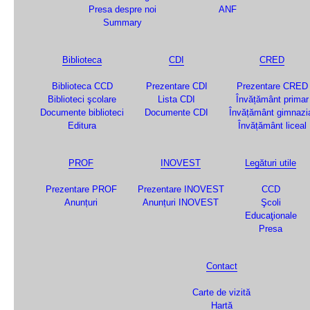
Presa despre noi
ANF
Summary
Biblioteca
CDI
CRED
Biblioteca CCD
Prezentare CDI
Prezentare CRED
Biblioteci şcolare
Lista CDI
Învățământ primar
Documente biblioteci
Documente CDI
Învățământ gimnazi
Editura
Învățământ liceal
PROF
INOVEST
Legături utile
Prezentare PROF
Prezentare INOVEST
CCD
Anunțuri
Anunțuri INOVEST
Şcoli
Educaţionale
Presa
Contact
Carte de vizită
Hartă