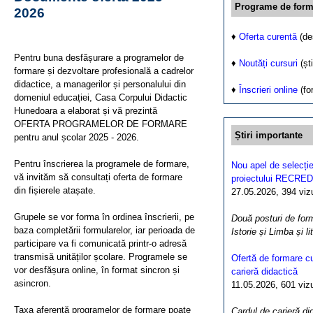
Programe de form
2026
♦
Oferta curentă
(de
Pentru buna desfășurare a programelor de
♦
Noutăți cursuri
(ști
formare și dezvoltare profesională a cadrelor
didactice, a managerilor și personalului din
♦
Înscrieri online
(fo
domeniul educației, Casa Corpului Didactic
Hunedoara a elaborat și vă prezintă
OFERTA PROGRAMELOR DE FORMARE
Știri importante
pentru anul școlar 2025 - 2026.
Pentru înscrierea la programele de formare,
Nou apel de selecție
vă invităm să consultați oferta de formare
proiectului RECRED
din fișierele atașate.
27.05.2026, 394 vizua
Grupele se vor forma în ordinea înscrierii, pe
Două posturi de form
baza completării formularelor, iar perioada de
Istorie și Limba și l
participare va fi comunicată printr-o adresă
transmisă unităților școlare. Programele se
Ofertă de formare cu
vor desfășura online, în format sincron și
carieră didactică
asincron.
11.05.2026, 601 vizua
Taxa aferentă programelor de formare poate
Cardul de carieră di