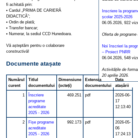
fi achitată prin:
• Cardul „PRIMA DE CARIERĂ
Inscriere la program
DIDACTICĂ”;
școlar 2025-2026
• Ordin de plată;
06.05.2026, 922 vizua
• Transfer bancar;
• Numerar, la sediul CCD Hunedoara.
Oferta de programe
Vă așteptăm pentru o colaborare
Noi înscrieri la pro
constructivă!
– Proiect PNRR
06.04.2026, 548 vizua
Documente atașate
Activitățile de forma
20 aprilie 2026.
Numărul
Titlul
Dimensiune
Extensia
Data
curent
documentului
(octeți)
documentului
atașării
1
Înscriere
469.251
pdf
2026-06-
programe
17
acreditate
12:13:40
2025 - 2026
2
Fișe programe
992.173
pdf
2026-05-
acreditate
06
2025 - 2026
17:24:13