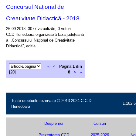
Concursul Național de
Creativitate Didactică - 2018
26.09.2018, 3077 vizualizări, 0 voturi
CCD Hunedoara organizează faza județeană
a ,,Concursului Național de Creativitate
Didactică'', ediția
«
<
Pagina
1 din
[20]
8
>
»
Toate drepturile rezervate © 2013-2024 C.C.D.
1.182.6
Hunedoara
Despre noi
Cursuri
Prezentarea CCD
2025-2026
Nou