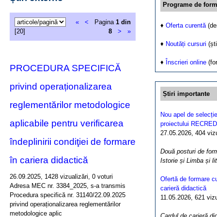
Programe de form
«
<
Pagina
1 din
♦
Oferta curentă
(de
[20]
8
>
»
♦
Noutăți cursuri
(ști
♦
Înscrieri online
(fo
PROCEDURA SPECIFICĂ
privind operaționalizarea
Știri importante
reglementărilor metodologice
Nou apel de selecție
aplicabile pentru verificarea
proiectului RECRED
27.05.2026, 404 vizua
îndeplinirii condiţiei de formare
Două posturi de form
în cariera didactică
Istorie și Limba și l
26.09.2025, 1428 vizualizări, 0 voturi
Ofertă de formare cu
Adresa MEC nr. 3384_2025, s-a transmis
carieră didactică
Procedura specifică nr. 31140/22.09.2025
11.05.2026, 621 vizua
privind operaționalizarea reglementărilor
metodologice aplic
Cardul de carieră di