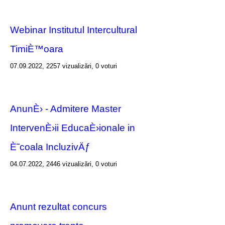
Webinar Institutul Intercultural
TimiÈ™oara
07.09.2022, 2257 vizualizări, 0 voturi
AnunÈ› - Admitere Master
IntervenÈ›ii EducaÈ›ionale in
È˜coala IncluzivÄƒ
04.07.2022, 2446 vizualizări, 0 voturi
Anunt rezultat concurs