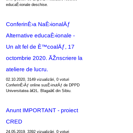
educaÈ›ionale deschise.
ConferinÈ›a NaÈ›ionalÄƒ
Alternative educaÈ›ionale -
Un alt fel de È™coalÄƒ, 17
octombrie 2020. ÃŽnscriere la
ateliere de lucru.
02.10.2020, 3149 vizualizări, 0 voturi
ConferinÈ›Äƒ online susÈ›inutÄƒ de DPPD
Universitatea â€žL. Blagaâ€ din Sibiu.
Anunt IMPORTANT - proiect
CRED
24.05.2019, 3392 vizualizări, 0 voturi