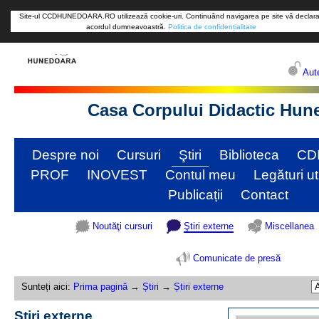
Site-ul CCDHUNEDOARA.RO utilizează cookie-uri. Continuând navigarea pe site vă declara
acordul dumneavoastră.
Politica de confidențialitate
Aute
Casa Corpului Didactic Hun
Despre noi
Cursuri
Ştiri
Biblioteca
CD
PROF
INOVEST
Contul meu
Legături ut
Publicații
Contact
Noutăţi cursuri
Ştiri externe
Miscellanea
Comunicate de presă
Sunteți aici:
Prima pagină
→
Știri
→
Știri externe
Știri externe