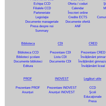
Echipa CCD
Oferta / coduri
Şt
Filialele CCD
Calendar
M
Parteneriate
Înscrieri online
Legislaţie
Credite ECTS
Comun
Documente manageriale
Documente ofertă
Presa despre noi
ANF
Summary
Biblioteca
CDI
CRED
Biblioteca CCD
Prezentare CDI
Prezentare CRED
Biblioteci şcolare
Lista CDI
Învățământ primar
Documente biblioteci
Documente CDI
Învățământ gimnazi
Editura
Învățământ liceal
PROF
INOVEST
Legături utile
Prezentare PROF
Prezentare INOVEST
CCD
Anunțuri
Anunțuri INOVEST
Şcoli
Educaţionale
Presa