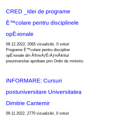
CRED _Idei de programe
È™colare pentru disciplinele
opÈ›ionale
09.12.2022, 2065 vizualizări, 0 voturi
Programe È™colare pentru discipline
opÈ›ionale din Ã®nvÄƒÈ›ÄƒmÃ¢ntul
preuniversitar aprobate prin Ordin de ministru
INFORMARE: Cursuri
postuniversitare Universitatea
Dimitrie Cantemir
09.11.2022, 2770 vizualizări, 0 voturi