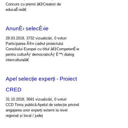
Concurs cu premii â€žCreatori de
educaÈ›ieâ€
AnunÈ› selecÈ›ie
28.03.2019, 3732 vizualizări, 0 voturi
Participarea Ã®n cadrul proiectului
Consiliului Europei cu titlul â€žCompetenÈ›e
pentru culturÄƒ democraticÄƒ È™i dialog
interculturalâ€
Apel selecție experți - Proiect
CRED
31.10.2018, 3691 vizualizări, 0 voturi
CCD Timiș publică Apelul de selecție privind
angajarea unor experți externi la nivel
regional și local / județ