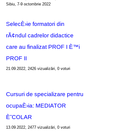
Sibiu, 7-9 octombrie 2022
SelecÈ›ie formatori din
rÃ¢ndul cadrelor didactice
care au finalizat PROF I È™i
PROF II
21.09.2022, 2426 vizualizări, 0 voturi
Cursuri de specializare pentru
ocupaÈ›ia: MEDIATOR
È˜COLAR
13.09.2022, 2477 vizualizări, 0 voturi