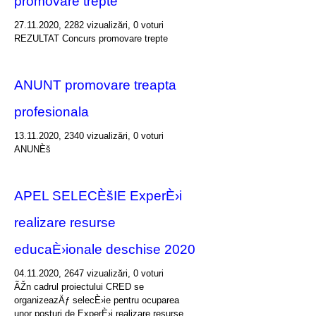
promovare trepte
27.11.2020, 2282 vizualizări, 0 voturi
REZULTAT Concurs promovare trepte
ANUNT promovare treapta
profesionala
13.11.2020, 2340 vizualizări, 0 voturi
ANUNÈš
APEL SELECÈšIE ExperÈ›i
realizare resurse
educaÈ›ionale deschise 2020
04.11.2020, 2647 vizualizări, 0 voturi
ÃŽn cadrul proiectului CRED se
organizeazÄƒ selecÈ›ie pentru ocuparea
unor posturi de ExperÈ›i realizare resurse